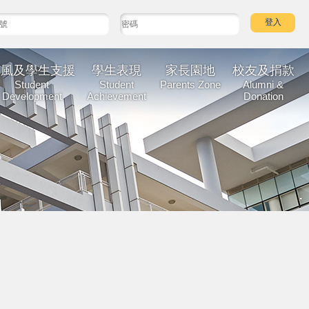
校風及學生支援
學生表現
家長園地
校友及捐款
Student
Student
Parents Zone
Alumni &
Development
Achievement
Donation