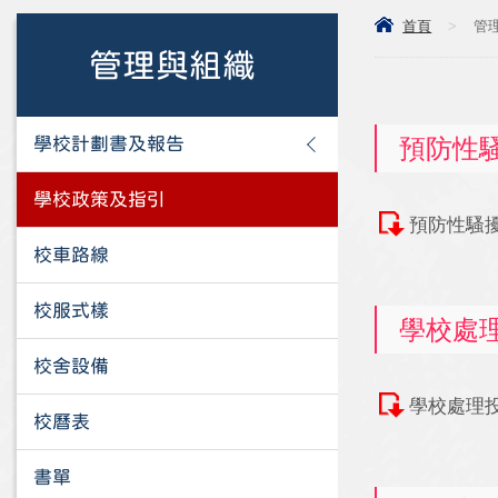
首頁
>
管
管理與組織
預防性
學校計劃書及報告
學校政策及指引
預防性騷
校車路線
校服式樣
學校處
校舍設備
學校處理
校曆表
書單